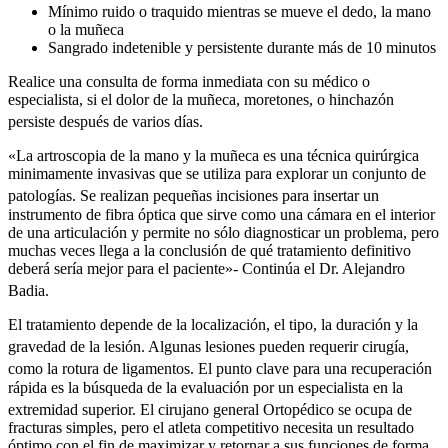
Mínimo ruido o traquido mientras se mueve el dedo, la mano
o la muñeca
Sangrado indetenible y persistente durante más de 10 minutos
Realice una consulta de forma inmediata con su médico o
especialista, si el dolor de la muñeca, moretones, o hinchazón
persiste después de varios días.
«La artroscopia de la mano y la muñeca es una técnica quirúrgica
minimamente invasivas que se utiliza para explorar un conjunto de
patologías.
Se realizan pequeñas incisiones para insertar un
instrumento de fibra óptica que sirve como una cámara en el interior
de una articulación y permite no sólo diagnosticar un problema, pero
muchas veces llega a la conclusión de qué tratamiento definitivo
deberá sería mejor para el paciente»- Continúa el Dr. Alejandro
Badia.
El tratamiento depende de la localización, el tipo, la duración y la
gravedad de la lesión.
Algunas lesiones pueden requerir cirugía,
como la rotura de ligamentos.
El punto clave para una recuperación
rápida es la búsqueda de la evaluación por un especialista en la
extremidad superior.
El cirujano general Ortopédico se ocupa de
fracturas simples, pero el atleta competitivo necesita un resultado
óptimo con el fin de maximizar y retornar a sus funciones de forma