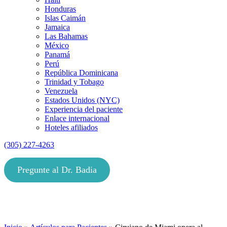
Honduras
Islas Caimán
Jamaica
Las Bahamas
México
Panamá
Perú
República Dominicana
Trinidad y Tobago
Venezuela
Estados Unidos (NYC)
Experiencia del paciente
Enlace internacional
Hoteles afiliados
(305) 227-4263
Pregunte al Dr. Badia