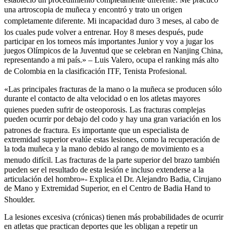
estableció un procedimiento completamente diferente.
Me practicó
una artroscopia de muñeca y encontró y trato un origen
completamente diferente.
Mi incapacidad duro 3 meses, al cabo de
los cuales pude volver a entrenar.
Hoy 8 meses después, pude
participar en los torneos más importantes Junior y voy a jugar los
juegos Olímpicos de la Juventud que se celebran en Nanjing China,
representando a mi país.» – Luis Valero, ocupa el ranking más alto
de Colombia en la clasificación ITF, Tenista Profesional.
«Las principales fracturas de la mano o la muñeca se producen sólo
durante el contacto de alta velocidad o en los atletas mayores
quienes pueden sufrir de osteoporosis.
Las fracturas complejas
pueden ocurrir por debajo del codo y hay una gran variación en los
patrones de fractura.
Es importante que un especialista de
extremidad superior evalúe estas lesiones, como la recuperación de
la toda muñeca y la mano debido al rango de movimiento es a
menudo difícil.
Las fracturas de la parte superior del brazo también
pueden ser el resultado de esta lesión e incluso extenderse a la
articulación del hombro»- Explica el Dr. Alejandro Badia, Cirujano
de Mano y Extremidad Superior, en el Centro de Badia Hand to
Shoulder.
La lesiones excesiva (crónicas) tienen más probabilidades de ocurrir
en atletas que practican deportes que les obligan a repetir un