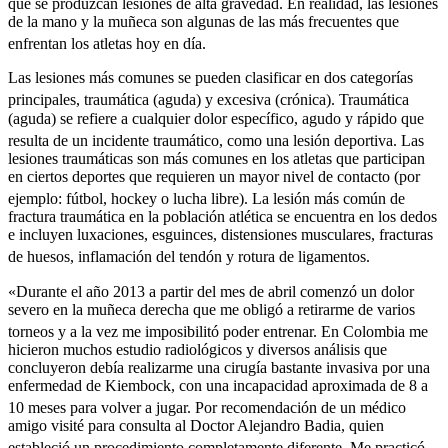
que se produzcan lesiones de alta gravedad.
En realidad, las lesiones
de la mano y la muñeca son algunas de las más frecuentes que
enfrentan los atletas hoy en día.
Las lesiones más comunes se pueden clasificar en dos categorías
principales, traumática (aguda) y excesiva (crónica).
Traumática
(aguda) se refiere a cualquier dolor específico, agudo y rápido que
resulta de un incidente traumático, como una lesión deportiva.
Las
lesiones traumáticas son más comunes en los atletas que participan
en ciertos deportes que requieren un mayor nivel de contacto (por
ejemplo: fútbol, hockey o lucha libre).
La lesión más común de
fractura traumática en la población atlética se encuentra en los dedos
e incluyen luxaciones, esguinces, distensiones musculares, fracturas
de huesos, inflamación del tendón y rotura de ligamentos.
«Durante el año 2013 a partir del mes de abril comenzó un dolor
severo en la muñeca derecha que me obligó a retirarme de varios
torneos y a la vez me imposibilitó poder entrenar.
En Colombia me
hicieron muchos estudio radiológicos y diversos análisis que
concluyeron debía realizarme una cirugía bastante invasiva por una
enfermedad de Kiembock, con una incapacidad aproximada de 8 a
10 meses para volver a jugar.
Por recomendación de un médico
amigo visité para consulta al Doctor Alejandro Badia, quien