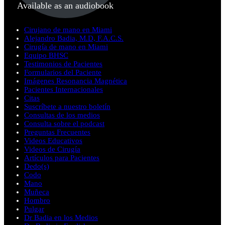
Available as an audiobook
Cirujano de mano en Miami
Alejandro Badia, M.D, F.A.C.S.
Cirugía de mano en Miami
Equipo BHSC
Testimonios de Pacientes
Formularios del Paciente
Imágenes Resonancia Magnética
Pacientes Internacionales
Citas
Suscríbete a nuestro boletín
Consultas de los medios
Consulta sobre el podcast
Preguntas Frecuentes
Videos Educativos
Videos de Cirugía
Artículos para Pacientes
Dedo(s)
Codo
Mano
Muñeca
Hombro
Pulgar
Dr Badia en los Medios