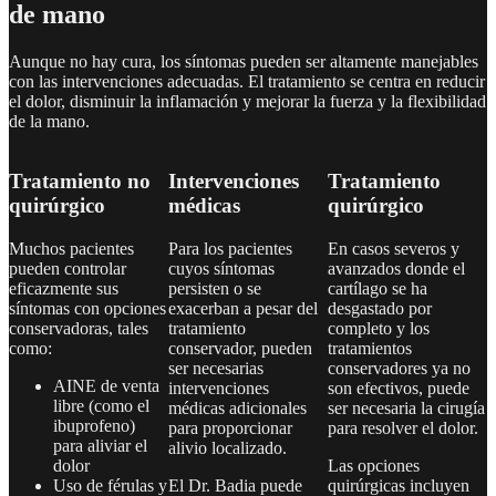
de mano
Aunque no hay cura, los síntomas pueden ser altamente manejables
con las intervenciones adecuadas. El tratamiento se centra en reducir
el dolor, disminuir la inflamación y mejorar la fuerza y la flexibilidad
de la mano.
Tratamiento no
Intervenciones
Tratamiento
quirúrgico
médicas
quirúrgico
Muchos pacientes
Para los pacientes
En casos severos y
pueden controlar
cuyos síntomas
avanzados donde el
eficazmente sus
persisten o se
cartílago se ha
síntomas con opciones
exacerban a pesar del
desgastado por
conservadoras, tales
tratamiento
completo y los
como:
conservador, pueden
tratamientos
ser necesarias
conservadores ya no
AINE de venta
intervenciones
son efectivos, puede
libre (como el
médicas adicionales
ser necesaria la cirugía
ibuprofeno)
para proporcionar
para resolver el dolor.
para aliviar el
alivio localizado.
dolor
Las opciones
Uso de férulas y
El Dr. Badia puede
quirúrgicas incluyen