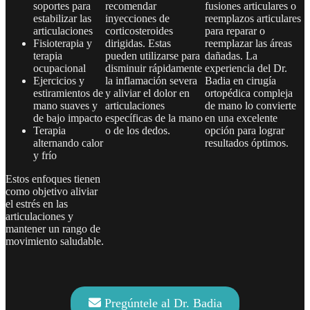
soportes para
recomendar
fusiones articulares o
estabilizar las
inyecciones de
reemplazos articulares
articulaciones
corticosteroides
para reparar o
Fisioterapia y
dirigidas. Estas
reemplazar las áreas
terapia
pueden utilizarse para
dañadas. La
ocupacional
disminuir rápidamente
experiencia del Dr.
Ejercicios y
la inflamación severa
Badia en cirugía
estiramientos de
y aliviar el dolor en
ortopédica compleja
mano suaves y
articulaciones
de mano lo convierte
de bajo impacto
específicas de la mano
en una excelente
Terapia
o de los dedos.
opción para lograr
alternando calor
resultados óptimos.
y frío
Estos enfoques tienen
como objetivo aliviar
el estrés en las
articulaciones y
mantener un rango de
movimiento saludable.
Pregúntele al Dr. Badia