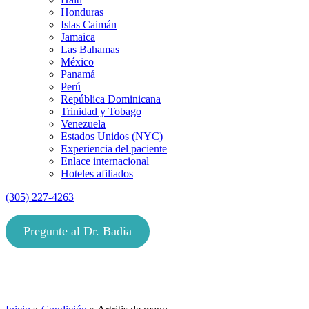
Honduras
Islas Caimán
Jamaica
Las Bahamas
México
Panamá
Perú
República Dominicana
Trinidad y Tobago
Venezuela
Estados Unidos (NYC)
Experiencia del paciente
Enlace internacional
Hoteles afiliados
(305) 227-4263
Pregunte al Dr. Badia