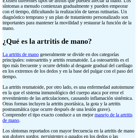
Existen diferentes tipos de artritis que pueden afectar la mano. Los
síntomas a menudo comienzan gradualmente y pueden empeorar
con el tiempo, dificultando la realización de tareas rutinarias. Un
diagnóstico temprano y un plan de tratamiento personalizado son
importantes para mantener la movilidad y restaurar la función de la
mano.
¿Qué es la artritis de mano?
La artritis de mano
generalmente se divide en dos categorías
principales: osteoartritis y artritis reumatoide. La osteoartritis es el
tipo más frecuente y ocurre debido al desgaste gradual del cartílago
en los extremos de los dedos y en la base del pulgar con el paso del
tiempo.
La artritis reumatoide, por otro lado, es una enfermedad autoinmune
en la que el sistema inmunológico del cuerpo ataca por error el
revestimiento de las articulaciones, causando inflamación sistémica.
Otras formas incluyen la artritis psoriásica, la gota y la artritis
postraumática (que ocurre después de una lesión grave).
Comprender el tipo exacto conduce a un mejor
manejo de la artritis
de mano
.
Los síntomas reportados con mayor frecuencia en la artritis de mano
son
dolores sordos, persistentes o agudos
en los dedos o las