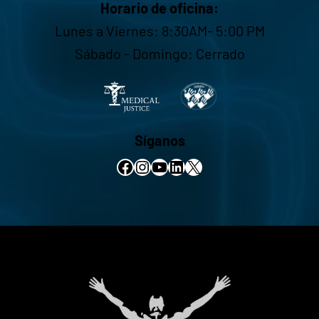
Horario de oficina:
Lunes a Viernes: 8:30AM- 5:00 PM
Sábado - Domingo: Cerrado
Síganos
Facebook
Instagram
YouTube
LinkedIn
X