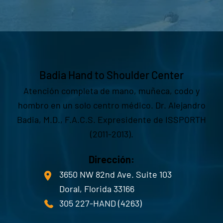
Badia Hand to Shoulder Center
Atención completa de mano, muñeca, codo y
hombro en un solo centro médico. Dr. Alejandro
Badia, M.D., F.A.C.S. Expresidente de ISSPORTH
(2011-2013).
Dirección:
3650 NW 82nd Ave. Suite 103
Doral, Florida 33166
305 227-HAND (4263)