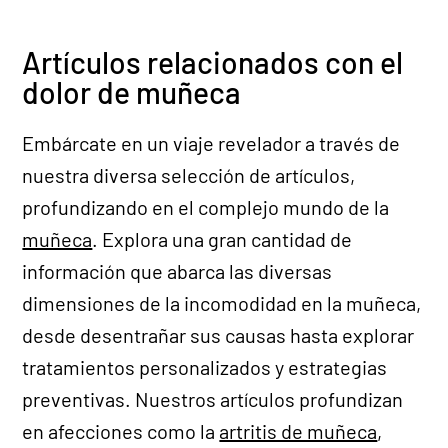
Sin sedación
Artículos relacionados con el
Liberación de túnel carpiano
dolor de muñeca
endoscópico en consultorio:
Recuperación rápida
Embárcate en un viaje revelador a través de
nuestra diversa selección de artículos,
Liberación Endoscópica del Túnel
Carpiano: Testimonio de
profundizando en el complejo mundo de la
Ginecóloga de Barbados | Dr.
Alejandro Badia
muñeca
. Explora una gran cantidad de
información que abarca las diversas
Resección Artroscópica de
Quiste en la Muñeca: Testimonio
dimensiones de la incomodidad en la muñeca,
desde Perú
desde desentrañar sus causas hasta explorar
tratamientos personalizados y estrategias
Artroscopia de muñeca,
liberación endoscópica del túnel
preventivas. Nuestros artículos profundizan
carpiano y liberación de dedo en
gatillo
en afecciones como la
artritis de muñeca
,