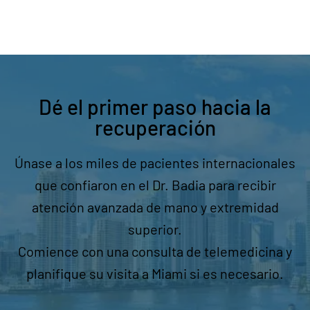
Dé el primer paso hacia la
recuperación
Únase a los miles de pacientes internacionales
que confiaron en el Dr. Badia para recibir
atención avanzada de mano y extremidad
superior.
Comience con una consulta de telemedicina y
planifique su visita a Miami si es necesario.