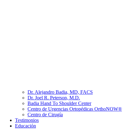
Dr. Alejandro Badia, MD, FACS
Dr. Joel R. Peterson, M.D.
Badia Hand To Shoulder Center
Centro de Urgencias Ortopédicas OrthoNOW®
Centro de Cirugía
Testimonios
Educación