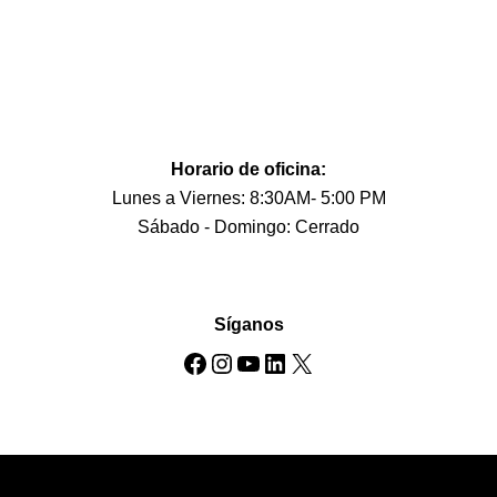
3650 NW 82nd Ave. Suite
103
Doral, Florida 33166
305 227-HAND (4263)
Horario de oficina:
Lunes a Viernes: 8:30AM- 5:00 PM
Sábado - Domingo: Cerrado
Síganos
Facebook
Instagram
YouTube
LinkedIn
X