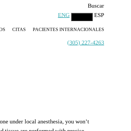
Buscar
ENG
ESP
OS
CITAS
PACIENTES INTERNACIONALES
(305) 227-4263
one under local anesthesia, you won’t
ed tissue are performed with precise