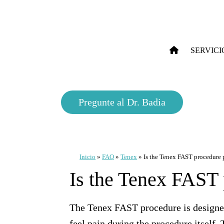
SERVICI
Pregunte al Dr. Badia
Inicio
»
FAQ
»
Tenex
»
Is the Tenex FAST procedure 
Is the Tenex FAST 
The Tenex FAST procedure is designed
feel pain during the procedure itself.