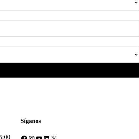
Síganos
5:00
Facebook
Instagram
YouTube
LinkedIn
X