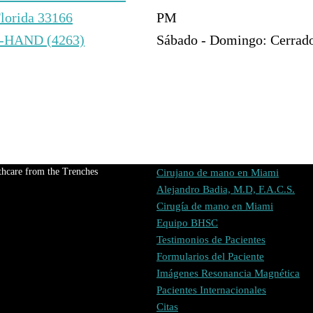
Florida 33166
PM
7-HAND (4263)
Sábado - Domingo: Cerrad
thcare from the Trenches
Cirujano de mano en Miami
Alejandro Badia, M.D, F.A.C.S.
Cirugía de mano en Miami
Equipo BHSC
Testimonios de Pacientes
Formularios del Paciente
Imágenes Resonancia Magnética
Pacientes Internacionales
Citas