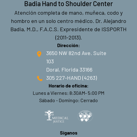
Badia Hand to Shoulder Center
Atención completa de mano, muñeca, codo y
hombro en un solo centro médico. Dr. Alejandro
Badia, M.D., F.A.C.S. Expresidente de ISSPORTH
(2011-2013).
Dirección:
3650 NW 82nd Ave. Suite
103
Doral, Florida 33166
305 227-HAND (4263)
Horario de oficina:
Lunes a Viernes: 8:30AM- 5:00 PM
Sábado - Domingo: Cerrado
Síganos