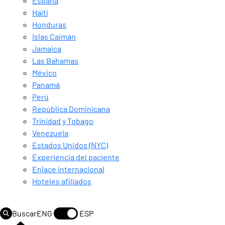
España
Haití
Honduras
Islas Caimán
Jamaica
Las Bahamas
México
Panamá
Perú
República Dominicana
Trinidad y Tobago
Venezuela
Estados Unidos (NYC)
Experiencia del paciente
Enlace internacional
Hoteles afiliados
Buscar
ENG
ESP