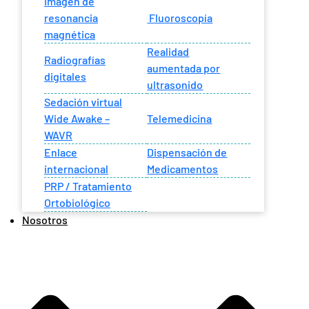
Imagen de
resonancia
Fluoroscopía
magnética
Realidad
Radiografías
aumentada por
digitales
ultrasonido
Sedación virtual
Wide Awake –
Telemedicina
WAVR
Enlace
Dispensación de
internacional
Medicamentos
PRP / Tratamiento
Ortobiológico
Nosotros