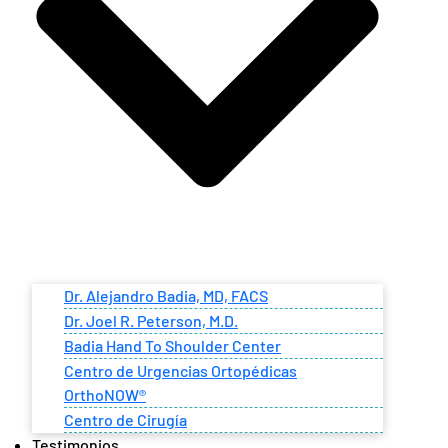
Dr. Alejandro Badia, MD, FACS
Dr. Joel R. Peterson, M.D.
Badia Hand To Shoulder Center
Centro de Urgencias Ortopédicas
OrthoNOW®
Centro de Cirugía
Testimonios