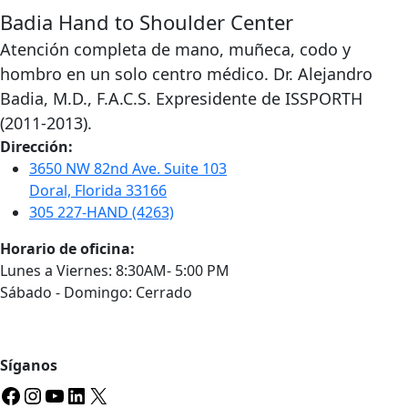
Badia Hand to Shoulder Center
Atención completa de mano, muñeca, codo y
hombro en un solo centro médico. Dr. Alejandro
Badia, M.D., F.A.C.S. Expresidente de ISSPORTH
(2011-2013).
Dirección:
3650 NW 82nd Ave. Suite 103
Doral, Florida 33166
305 227-HAND (4263)
Horario de oficina:
Lunes a Viernes: 8:30AM- 5:00 PM
Sábado - Domingo: Cerrado
Síganos
Facebook
Instagram
YouTube
LinkedIn
X