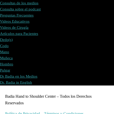
Consultas de los medios
Consulta sobre el podcast
Preguntas Frecuentes
Videos Educativos
Videos de Cirugía
Artículos para Pacientes
Dedo(s)
Codo
Mano
Muñeca
Hombro
Pulgar
Dr Badia en los Medios
Dr. Badia in English
Badia Hand to Shoulder Center – Todos los Derechos
Reservados
Política de Privacidad
–
Términos y Condiciones