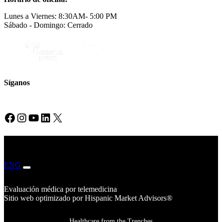
Lunes a Viernes: 8:30AM- 5:00 PM
Sábado - Domingo: Cerrado
Síganos
Facebook
Instagram
YouTube
LinkedIn
X
ENG
ESP
Evaluación médica por telemedicina
Sitio web optimizado por Hispanic Market Advisors®
Healthcare from the Trenches