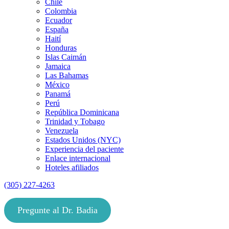
Chile
Colombia
Ecuador
España
Haití
Honduras
Islas Caimán
Jamaica
Las Bahamas
México
Panamá
Perú
República Dominicana
Trinidad y Tobago
Venezuela
Estados Unidos (NYC)
Experiencia del paciente
Enlace internacional
Hoteles afiliados
(305) 227-4263
Pregunte al Dr. Badia