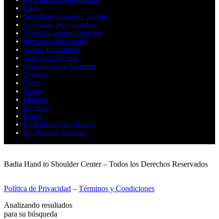
Citas
Suscríbete a nuestro boletín
Consultas de los medios
Consulta sobre el podcast
Preguntas Frecuentes
Videos Educativos
Videos de Cirugía
Artículos para Pacientes
Dedo(s)
Codo
Mano
Muñeca
Hombro
Pulgar
Dr Badia en los Medios
Dr. Badia in English
Badia Hand to Shoulder Center – Todos los Derechos Reservados
Política de Privacidad
–
Términos y Condiciones
Analizando resultados
para su búsqueda