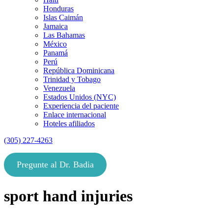
Honduras
Islas Caimán
Jamaica
Las Bahamas
México
Panamá
Perú
República Dominicana
Trinidad y Tobago
Venezuela
Estados Unidos (NYC)
Experiencia del paciente
Enlace internacional
Hoteles afiliados
(305) 227-4263
Pregunte al Dr. Badia
sport hand injuries