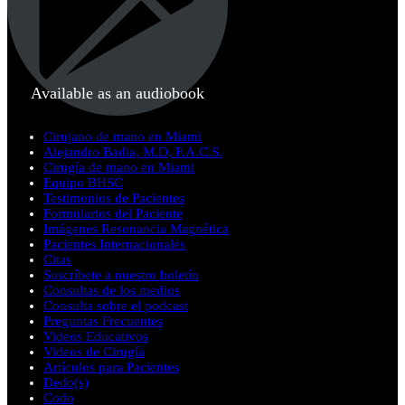
Available as an audiobook
Cirujano de mano en Miami
Alejandro Badia, M.D, F.A.C.S.
Cirugía de mano en Miami
Equipo BHSC
Testimonios de Pacientes
Formularios del Paciente
Imágenes Resonancia Magnética
Pacientes Internacionales
Citas
Suscríbete a nuestro boletín
Consultas de los medios
Consulta sobre el podcast
Preguntas Frecuentes
Videos Educativos
Videos de Cirugía
Artículos para Pacientes
Dedo(s)
Codo