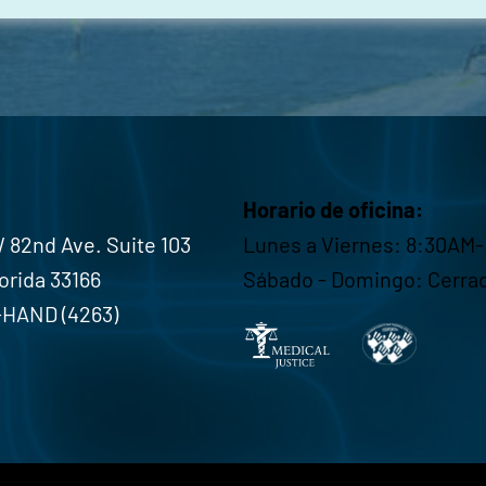
Horario de oficina:
 82nd Ave. Suite 103
Lunes a Viernes: 8:30AM-
lorida 33166
Sábado - Domingo: Cerra
-HAND (4263)