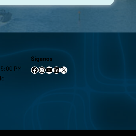
Síganos
 5:00 PM
Facebook
Instagram
YouTube
LinkedIn
X
do