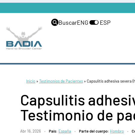
Buscar
ENG
ESP
Inicio
»
Testimonios de Pacientes
»
Capsulitis adhesiva severa 
Capsulitis adhes
Testimonio de pa
Abr 16, 2026
•
País:
España
•
Parte del cuerpo:
Hombro
•
C