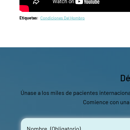
Etiquetas:
Condiciones Del Hombro
Dé
Únase a los miles de pacientes internaciona
Comience con una c
Nombre
(Obligatorio)