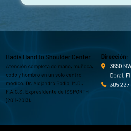
Badia Hand to Shoulder Center
Dirección:
3650 NW
Atención completa de mano, muñeca,
codo y hombro en un solo centro
Doral, F
médico. Dr. Alejandro Badia, M.D.,
305 227
F.A.C.S. Expresidente de ISSPORTH
(2011-2013).