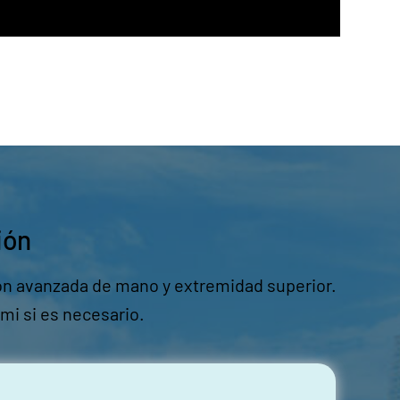
ión
ción avanzada de mano y extremidad superior.
mi si es necesario.