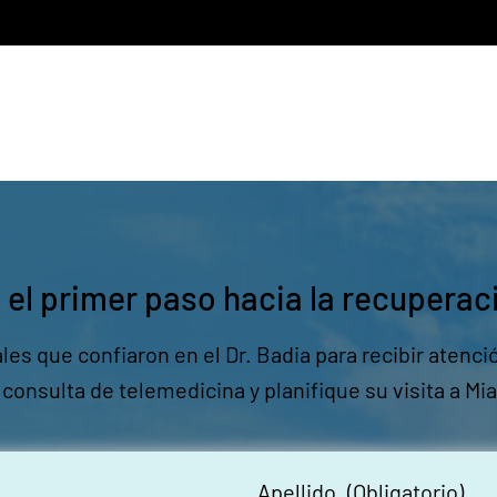
 el primer paso hacia la recuperac
les que confiaron en el Dr. Badia para recibir aten
onsulta de telemedicina y planifique su visita a Mia
Apellido
(Obligatorio)