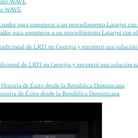
nte WAVE
ador para someterse a un procedimiento Latarjet con el
dicional de LRTI en Georgia y encontró una solución para
istoria de Éxito desde la República Dominicana