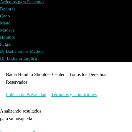
Artículos para Pacientes
Dedo(s)
Codo
Mano
Muñeca
Hombro
Pulgar
Dr Badia en los Medios
Dr. Badia in English
Badia Hand to Shoulder Center – Todos los Derechos
Reservados
Política de Privacidad
–
Términos y Condiciones
Analizando resultados
para su búsqueda