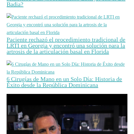
Badia?
Paciente rechazó el procedimiento tradicional de
LRTI en Georgia y encontró una solución para la
artrosis de la articulación basal en Florida
6 Cirugías de Mano en un Solo Día: Historia de
Éxito desde la República Dominicana