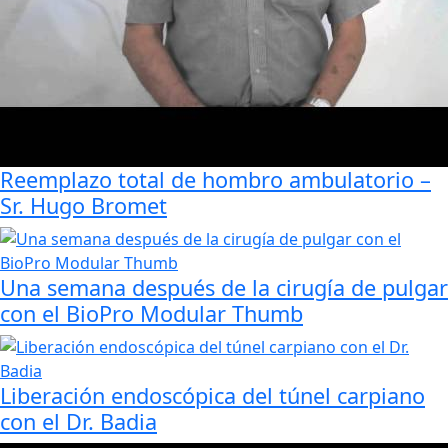
Reemplazo total de hombro ambulatorio –
Sr. Hugo Bromet
Una semana después de la cirugía de pulgar
con el BioPro Modular Thumb
Liberación endoscópica del túnel carpiano
con el Dr. Badia