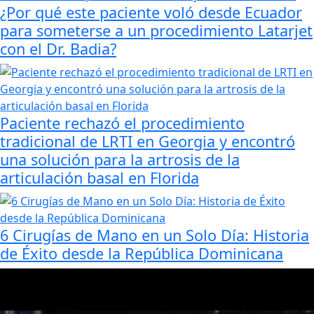
¿Por qué este paciente voló desde Ecuador
para someterse a un procedimiento Latarjet
con el Dr. Badia?
Paciente rechazó el procedimiento
tradicional de LRTI en Georgia y encontró
una solución para la artrosis de la
articulación basal en Florida
6 Cirugías de Mano en un Solo Día: Historia
de Éxito desde la República Dominicana