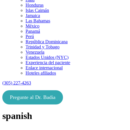
Honduras
Islas Caimán
Jamaica
Las Bahamas
México
Panamá
Perú
República Dominicana
Trinidad y Tobago
Venezuela
Estados Unidos (NYC)
Experiencia del paciente
Enlace internacional
Hoteles afiliados
(305) 227-4263
Pregunte al Dr. Badia
spanish