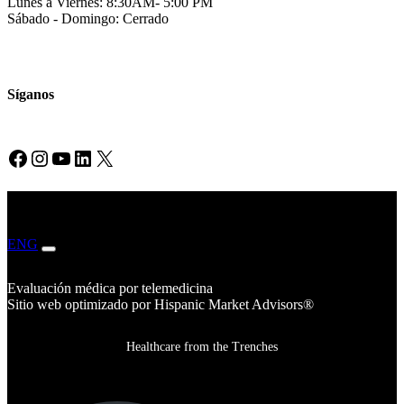
Lunes a Viernes: 8:30AM- 5:00 PM
Sábado - Domingo: Cerrado
Síganos
Facebook
Instagram
YouTube
LinkedIn
X
ENG
ESP
Evaluación médica por telemedicina
Sitio web optimizado por Hispanic Market Advisors®
Healthcare from the Trenches