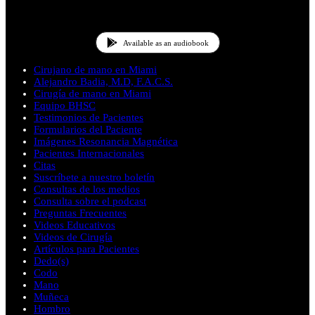
Available as an audiobook
Cirujano de mano en Miami
Alejandro Badia, M.D, F.A.C.S.
Cirugía de mano en Miami
Equipo BHSC
Testimonios de Pacientes
Formularios del Paciente
Imágenes Resonancia Magnética
Pacientes Internacionales
Citas
Suscríbete a nuestro boletín
Consultas de los medios
Consulta sobre el podcast
Preguntas Frecuentes
Videos Educativos
Videos de Cirugía
Artículos para Pacientes
Dedo(s)
Codo
Mano
Muñeca
Hombro