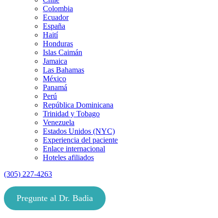
Colombia
Ecuador
España
Haití
Honduras
Islas Caimán
Jamaica
Las Bahamas
México
Panamá
Perú
República Dominicana
Trinidad y Tobago
Venezuela
Estados Unidos (NYC)
Experiencia del paciente
Enlace internacional
Hoteles afiliados
(305) 227-4263
Pregunte al Dr. Badia