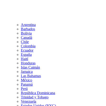
Argentina
Barbados
Bolivia
Canadá
Chile
Colombia
Ecuador
España
Haití
Honduras
Islas Caimán
Jamaica
Las Bahamas
México
Panamá
Perú
República Dominicana
Trinidad y Tobago
Venezuela
Estados Unidos (NYC)