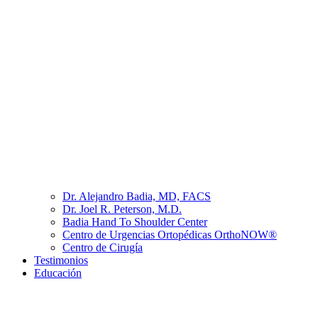
Dr. Alejandro Badia, MD, FACS
Dr. Joel R. Peterson, M.D.
Badia Hand To Shoulder Center
Centro de Urgencias Ortopédicas OrthoNOW®
Centro de Cirugía
Testimonios
Educación