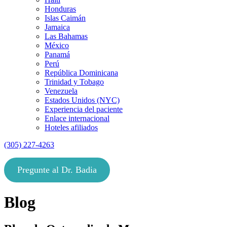
Honduras
Islas Caimán
Jamaica
Las Bahamas
México
Panamá
Perú
República Dominicana
Trinidad y Tobago
Venezuela
Estados Unidos (NYC)
Experiencia del paciente
Enlace internacional
Hoteles afiliados
(305) 227-4263
Pregunte al Dr. Badia
Blog