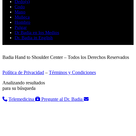
Dedo(s)
Codo
Mano
Muñeca
Hombro
Pulgar
Dr Badia en los Medios
Dr. Badia in English
Badia Hand to Shoulder Center – Todos los Derechos Reservados
Política de Privacidad
–
Términos y Condiciones
Analizando resultados
para su búsqueda
Telemedicina
Pregunte al Dr. Badia